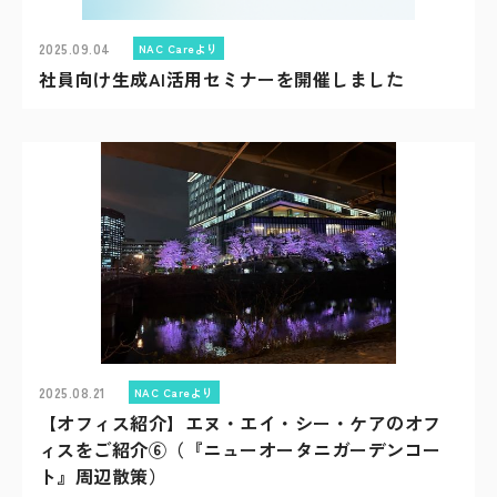
2025.09.04
NAC Careより
社員向け生成AI活用セミナーを開催しました
2025.08.21
NAC Careより
【オフィス紹介】エヌ・エイ・シー・ケアのオフ
ィスをご紹介⑥（『ニューオータニガーデンコー
ト』周辺散策）