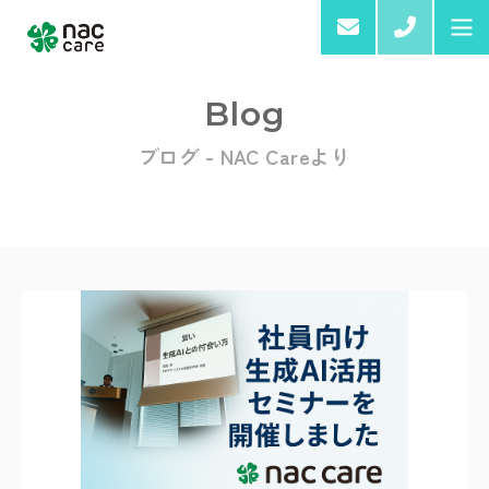
03-6
Blog
ブログ - NAC Careより
Home
About us
Services & Products