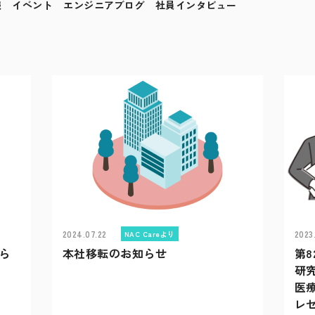
報
イベント
エンジニアブログ
社員インタビュー
2024.07.22
2023
NAC Careより
知ら
本社移転のお知らせ
第
研
医
レ