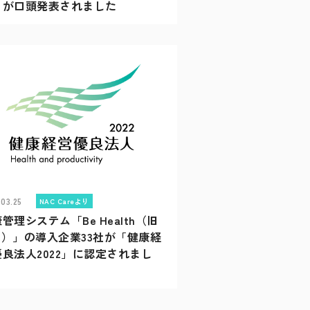
」が口頭発表されました
.03.25
NAC Careより
管理システム「Be Health（旧
te）」の導入企業33社が「健康経
優良法人2022」に認定されまし
！