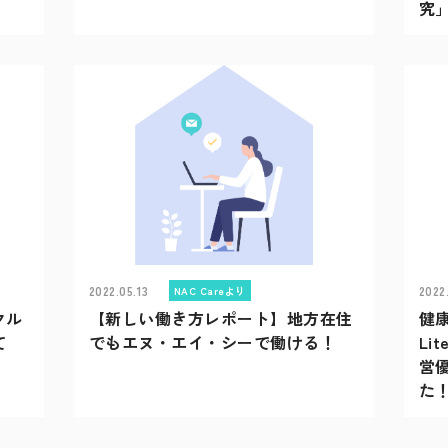
究
2022.05.13
2022
NAC Careより
クル
【新しい働き方レポート】地方在住
健康
て
でもエヌ・エイ・シーで働ける！
Li
営
た