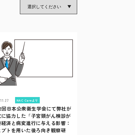
.11.27
NAC Careより
82回日本公衆衛生学会にて弊社が
究に協力した「子宮頸がん検診が
療経済と病変進行に与える影響：
セプトを用いた後ろ向き観察研