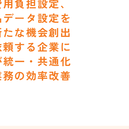
費用負担設定、
品データ設定を
新たな機会創出
依頼する企業に
が統一・共通化
業務の効率改善