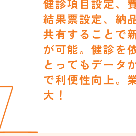
健診項目設定、
結果票設定、納
共有することで
が可能。健診を
とってもデータ
で利便性向上。
大！