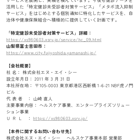
サービスを展開し、実績を積んでいます。今後も健診データを
活用した「特定健診未受診者対策サービス」「メタボ流入抑制
サービス」をはじめとする個別通知に特化したサービスを、自
治体や健康保険組合へ積極的に提供していく計画です。
「特定健診未受診者対策サービス」詳細：
https://xs980603.xsrv.jp/service/hc_09.html
山梨県富士吉田市：
https://www.city.fujiyoshida.yamanashi.jp/
【会社概要】
社 名： 株式会社エヌ・エイ・シー
設立年月日： 2011 年 3 月 31 日
本社所在地： 〒105-0003 東京都港区西新橋 1-6-21 NBF虎ノ門
ビル
代 表 者 ： 山崎 直人
主要事業内容： ヘルスケア事業、エンタープライズソリュー
Recruit
ション事業
Ｕ Ｒ Ｌ ：
https://xs980603.xsrv.jp/
Blog
【本件に関するお問い合わせ先】
News release
株式会社エヌ・エイ・シー ヘルスケア事業本部 営業部