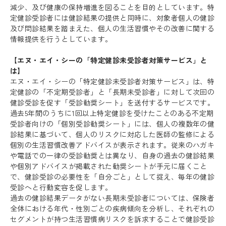
減少、及び健康の保持増進を図ることを目的としています。特
定健診受診者には健診結果の提供と同時に、対象者個人の健診
及び問診結果を踏まえた、個人の生活習慣やその改善に関する
情報提供を行うとしています。
【エヌ・エイ・シーの「特定健診未受診者対策サービス」と
は】
エヌ・エイ・シーの「特定健診未受診者対策サービス」は、特
定健診の「不定期受診者」と「長期未受診者」に対して次回の
健診受診を促す「受診勧奨シート」を送付するサービスです。
過去5年間のうちに1回以上特定健診を受けたことのある不定期
受診者向けの「個別受診勧奨シート」には、個人の複数年の健
診結果に基づいて、個人のリスクに対応した医師の監修による
個別の生活習慣改善アドバイスが表示されます。従来のハガキ
や電話での一律の受診勧奨とは異なり、自身の過去の健診結果
や個別アドバイスが掲載された勧奨シートが手元に届くこと
で、健診受診の必要性を「自分ごと」として捉え、毎年の健診
受診へと行動変容を促します。
過去の健診結果データがない長期未受診者については、保険者
全体における年代・性別ごとの疾病傾向を分析し、それぞれの
セグメントが持つ生活習慣病リスクを訴求することで健診受診