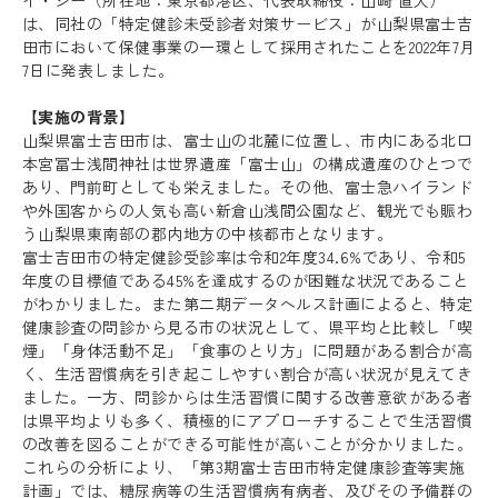
イ・シー（所在地：東京都港区、代表取締役：山崎 直人）
は、同社の「特定健診未受診者対策サービス」が山梨県富士吉
田市において保健事業の一環として採用されたことを2022年7月
7日に発表しました。
【実施の背景】
山梨県富士吉田市は、富士山の北麓に位置し、市内にある北口
本宮冨士浅間神社は世界遺産「富士山」の構成遺産のひとつで
あり、門前町としても栄えました。その他、富士急ハイランド
や外国客からの人気も高い新倉山浅間公園など、観光でも賑わ
う山梨県東南部の郡内地方の中核都市となります。
富士吉田市の特定健診受診率は令和2年度34.6%であり、令和5
年度の目標値である45%を達成するのが困難な状況であること
がわかりました。また第二期データヘルス計画によると、特定
健康診査の問診から見る市の状況として、県平均と比較し「喫
煙」「身体活動不足」「食事のとり方」に問題がある割合が高
く、生活習慣病を引き起こしやすい割合が高い状況が見えてき
ました。一方、問診からは生活習慣に関する改善意欲がある者
は県平均よりも多く、積極的にアプローチすることで生活習慣
の改善を図ることができる可能性が高いことが分かりました。
これらの分析により、「第3期富士吉田市特定健康診査等実施
計画」では、糖尿病等の生活習慣病有病者、及びその予備群の