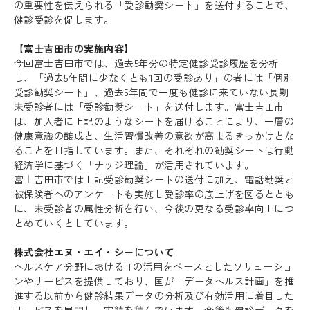
の重要性を伝えられる「受診勧奨シート」を送付することで、
健診受診を促します。
【富士吉田市の実施内容】
今回富士吉田市では、過去5年分の特定健診受診履歴を分析
し、「過去5年間に少なくとも1回の受診あり」の者には「個別
受診勧奨シート」、過去5年間で一度も健診に来ていない長期
未受診者には「受診勧奨シート」を送付します。富士吉田市
は、加入者に上記のようなシートを届けることにより、一層の
健康意識の醸成と、生活習慣改善の意欲が高まるきっかけとな
ることを目指しています。また、それぞれの勧奨シートは行動
経済学に基づく「ナッジ理論」が活用されています。
富士吉田市では上記受診勧奨シートの送付に加え、電話勧奨と
被保険者へのアンケートも実施し受診率の底上げを図るととも
に、未受診者の属性分析を行い、今後の更なる受診率向上につ
とめていくとしています。
株式会社エヌ・エイ・シーについて
ヘルスケア分野におけるITの活用をベースとしたソリューショ
ンやサービスを提供しており、国が「データヘルス計画」を推
進する以前から健診結果データの分析及び有効活用に着目した