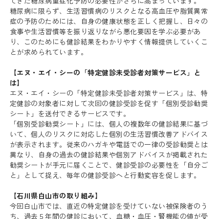
てきた糖尿病重症化予防の必要性がさらに高まっています。
糖尿病に限らず、生活習慣病のリスクとなる高血圧や脂質異常
症の予防のためには、自身の健康状態を正しく把握し、日々の
食事や生活習慣等を振り返りながら悪化要因を学ぶ必要があ
り、このためにも健診結果をわかりやすく情報提供していくこ
とが求められています。
【エヌ・エイ・シーの「特定健診未受診者対策サービス」と
は】
エヌ・エイ・シーの「特定健診未受診者対策サービス」は、特
定健診の対象者に対して次回の健診受診を促す「個別受診勧奨
シート」を送付できるサービスです。
「個別受診勧奨シート」には、個人の複数年の健診結果に基づ
いて、個人のリスクに対応した個別の生活習慣改善アドバイス
が表示されます。従来のハガキや電話での一律の受診勧奨とは
異なり、自身の過去の健診結果や個別アドバイスが掲載された
勧奨シートが手元に届くことで、健診受診の必要性を「自分ご
と」として捉え、毎年の健診受診へと行動変容を促します。
【石川県白山市の取り組み】
今回白山市では、直近の特定健診を受けていない被保険者のう
ち、過去５年間の健診において、血糖・血圧・腎機能の値が受