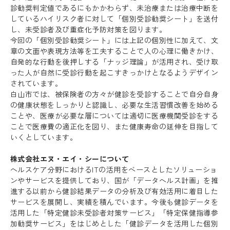
診勧奨判定値であるにもかかわらず、未治療または治療中断を
しているハイリスク者に対して「個別受診勧奨シート」を送付
し、未受診者及び重症化予防対策を図ります。
今回の「個別受診勧奨シート」には上記の個別性に加えて、文
章の文面や表現方法等を工夫することで人の心理に働きかけ、
自発的な行動を後押しする「ナッジ理論」が活用され、受け取
った人が自然に受診行動を起こすきっかけとなるようデザイン
されています。
白山市では、被保険者の方々が健診を受診することで自分自身
の健康状態をしっかりと認識し、必要な生活習慣改善を始める
ことや、医療が必要な層については適切に医療機関受診をする
ことで医療費の適正化を図り、また健康寿命の延伸を目指して
いくとしています。
株式会社エヌ・エイ・シーについて
ヘルスケア分野におけるITの活用をベースとしたソリューショ
ンやサービスを提供しており、国が「データヘルス計画」を推
進する以前から健診結果データの分析及び有効活用に着目した
サービスを展開し、実績を積んでいます。今後も健診データを
活用した「特定健診未受診者対策サービス」「特定保健指導参
加勧奨サービス」をはじめとした「健診データを活用した個別