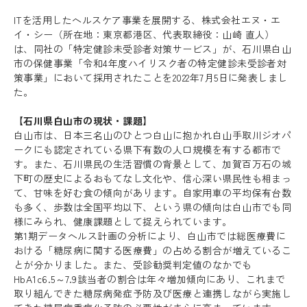
ITを活用したヘルスケア事業を展開する、株式会社エヌ・エ
イ・シー（所在地：東京都港区、代表取締役：山崎 直人）
は、同社の「特定健診未受診者対策サービス」が、石川県白山
市の保健事業「令和4年度ハイリスク者の特定健診未受診者対
策事業」において採用されたことを2022年7月5日に発表しまし
た。
【石川県白山市の現状・課題】
白山市は、日本三名山のひとつ白山に抱かれ白山手取川ジオパ
ークにも認定されている県下有数の人口規模を有する都市で
す。また、石川県民の生活習慣の背景として、加賀百万石の城
下町の歴史によるおもてなし文化や、信心深い県民性も相まっ
て、甘味を好む食の傾向があります。自家用車の平均保有台数
も多く、歩数は全国平均以下、という県の傾向は白山市でも同
様にみられ、健康課題として捉えられています。
第1期データヘルス計画の分析により、白山市では総医療費に
おける「糖尿病に関する医療費」の占める割合が増えているこ
とが分かりました。また、受診勧奨判定値のなかでも
HbA1c6.5～7.9該当者の割合は年々増加傾向にあり、これまで
取り組んできた糖尿病発症予防及び医療と連携しながら実施し