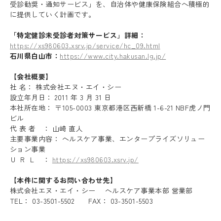
受診勧奨・通知サービス」を、自治体や健康保険組合へ積極的
に提供していく計画です。
「特定健診未受診者対策サービス」詳細：
https://xs980603.xsrv.jp/service/hc_09.html
石川県白山市：
https://www.city.hakusan.lg.jp/
【会社概要】
社 名： 株式会社エヌ・エイ・シー
設立年月日： 2011 年 3 月 31 日
本社所在地： 〒105-0003 東京都港区西新橋 1-6-21 NBF虎ノ門
ビル
代 表 者 ： 山崎 直人
主要事業内容： ヘルスケア事業、エンタープライズソリュー
Recruit
ション事業
Ｕ Ｒ Ｌ ：
https://xs980603.xsrv.jp/
Blog
【本件に関するお問い合わせ先】
News release
株式会社エヌ・エイ・シー ヘルスケア事業本部 営業部
TEL： 03-3501-5502 FAX： 03-3501-5503
Contact