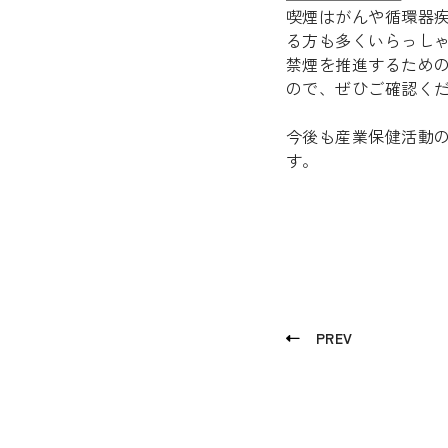
喫煙はがんや循環器
る方も多くいらっし
禁煙を推進するため
ので、ぜひご確認く
今後も産業保健活動
Recruit
す。
Blog
News release
Contact
Privacy policy
PREV
Security Policy