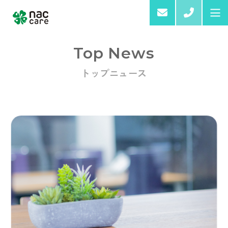
03-6
Top News
トップニュース
Home
About us
Services & Products