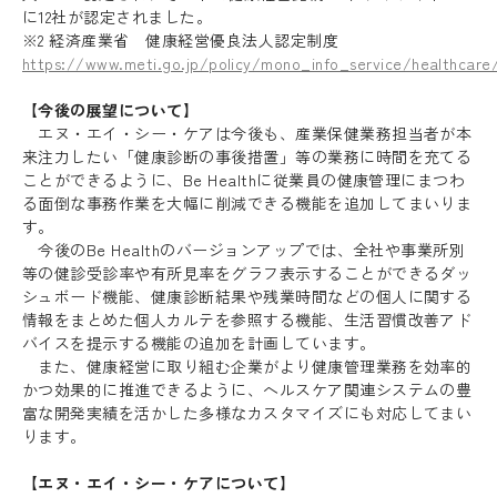
に12社が認定されました。
※2 経済産業省 健康経営優良法人認定制度
https://www.meti.go.jp/policy/mono_info_service/healthcare/
【今後の展望について】
エヌ・エイ・シー・ケアは今後も、産業保健業務担当者が本
来注力したい「健康診断の事後措置」等の業務に時間を充てる
ことができるように、Be Healthに従業員の健康管理にまつわ
る面倒な事務作業を大幅に削減できる機能を追加してまいりま
す。
今後のBe Healthのバージョンアップでは、全社や事業所別
等の健診受診率や有所見率をグラフ表示することができるダッ
シュボード機能、健康診断結果や残業時間などの個人に関する
情報をまとめた個人カルテを参照する機能、生活習慣改善アド
バイスを提示する機能の追加を計画しています。
また、健康経営に取り組む企業がより健康管理業務を効率的
かつ効果的に推進できるように、ヘルスケア関連システムの豊
富な開発実績を活かした多様なカスタマイズにも対応してまい
ります。
【エヌ・エイ・シー・ケアについて】