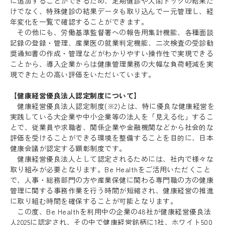
に追加することができるため、定期健診や人間ドックの結果だ
けでなく、特殊健診の結果データも取り込んで一元管理し、経
年変化を一覧で確認することができます。
その他にも、労働基準監督署への報告用集計機能、各種面談
記録の登録・管理、産業医の就業判定機能、二次検査の受診勧
奨通知書の作成・管理などがわかりやすい操作性で実現できる
ことから、導入企業からは健康管理業務の大幅な負荷軽減を実
現できたとの高い評価をいただいています。
【健康経営優良法人認定制度について】
健康経営優良法人認定制度(※2)とは、特に優良な健康経営を
実践している大企業や中小企業等の法人を「見える化」するこ
とで、従業員や求職者、関係企業や金融機関などから社会的な
評価を受けることができる環境を整備することを目的に、日本
健康会議が認定する顕彰制度です。
健康経営優良法人として認定されるためには、社内で様々な
取り組みが必要となります。Be Healthをご活用いただくこと
で、人事・総務部門の方や産業保健に関わる専門職の方の健康
管理に関する事務作業を行う時間が短縮され、健康経営の推進
に取り組む時間を確保することが可能となります。
この度、Be Healthを利用中の企業の48社が健康経営優良法
人2025に認定され、その中で健康経営銘柄に1社、ホワイト500