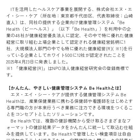
ITを活用したヘルスケア事業を展開する、株式会社エヌ・エ
イ・シー・ケア（所在地：東京都千代田区、代表取締役：山崎
直人）は、同社の提供する企業向け健康管理システム「Be
Health（ビーヘルス）」（以下「Be Health」）を利用中の企
業の48社が健康経営優良法人に認定、その中で特に優れた健康
経営に取り組む上場企業として認定される健康経営銘柄に1
社、大規模法人部門の中でも特に優れた健康経営(R)( ※1)を行
っている企業としてホワイト500に12社が認定されたことを
2025年4月23日に発表しました。
※1 「健康経営(R)」はNPO法人健康経営研究会の登録商標で
す。
【かんたん、やさしい健康管理システム Be Healthとは】
エヌ・エイ・シー・ケアが提供する健康管理システム Be
Healthは、産業保健業務に携わる保健師や看護師をはじめとす
る専門職の方が本来行うべき業務に注力できる環境をつくるこ
とをコンセプトとしたソリューションです。
Be Healthでは、複数の健診機関から受け取るさまざまなフ
ォーマットの健診結果データをかんたんに統一して取込む仕組
みを提供しています。Be Healthで管理したい検査項目は自由