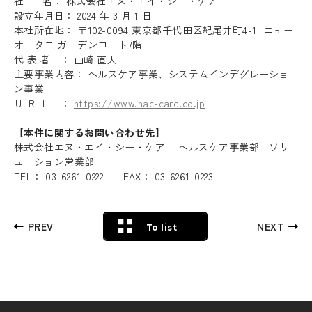
社 名： 株式会社エヌ・エイ・シー・ケア
設立年月日： 2024 年 3 月 1 日
本社所在地： 〒102-0094 東京都千代田区紀尾井町4-1 ニュー
オータニ ガーデンコート7階
代 表 者 ： 山崎 直人
主要事業内容： ヘルスケア事業、システムインデグレーショ
ン事業
Ｕ Ｒ Ｌ ：
https://www.nac-care.co.jp
【本件に関するお問い合わせ先】
株式会社エヌ・エイ・シー・ケア ヘルスケア事業部 ソリ
ューション営業部
TEL： 03-6261-0222 FAX： 03-6261-0223
PREV
NEXT
To list