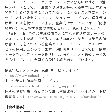
エヌ・エイ・シー・ケアは、ヘルスケア分野におけるITの活
用をベースとして、「産業医や保健師等の医療専門職が本来時
間をかけるべき業務に注力できるようにする」ことを基本コン
セプトとした企業向けソリューションやサービスと、保険者向
けサービスを提供しています。企業向けサービスでは、「健康
経営(R)」を目指す企業の増加とともに、健康管理システム
「Be Health」や健診実施機関ごとに異なる健診結果データの
フォーマットを統一できるツール「Unifier」など、従業員の健
康管理に力を入れている企業でエヌ・エイ・シー・ケアのサー
ビスの採用が広がっています。保険者向けサービスでは、健診
データやレセプトデータを活用した分析・介入・通知サービス
を提供しており、全国での受託実績を増やしています。
健康管理システムBe Healthサービスサイト：
https://www.behealth.jp/
中小企業向け健康管理サービス：
https://www.behealth.jp/health_support/
個別の健診結果にもとづいた生活習慣改善アドバイスシート提
供事業：
https://www.nac-care.co.jp/services/service-4/
【会社概要】