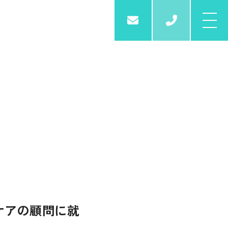
03-6261
e
ケアの顧問に就