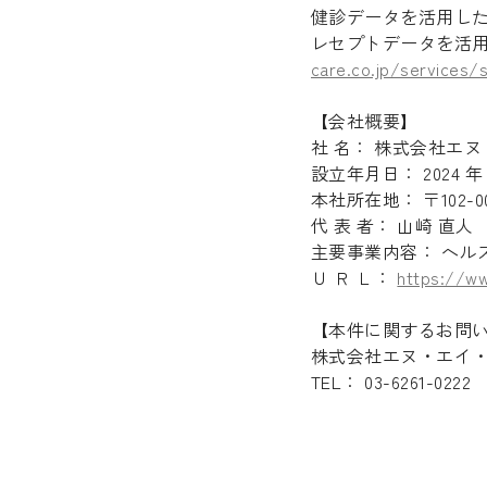
健診データを活用し
レセプトデータを活
care.co.jp/services/
【会社概要】
社 名： 株式会社エ
設立年月日： 2024 年 3
本社所在地： 〒102
代 表 者： 山崎 直人
主要事業内容： ヘル
Ｕ Ｒ Ｌ：
https://ww
【本件に関するお問
株式会社エヌ・エイ
Recruit
TEL： 03-6261-0222
Blog
News release