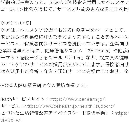
術的ご指導のもと、IoTおよびAI技術を活用したヘルスケ
リューション開発を通じて、サービス品質のさらなる向上を
・ケアについて】
ケアは、ヘルスケア分野におけるITの活用をベースとして、
間をかけるべき業務に注力できるようにする」ことを基本コン
サービスと、保険者向けサービスを提供しています。企業向け
企業の増加とともに、健康管理システム「Be Health」や健
ーマットを統一できるツール「Unifier」など、従業員の健
・シー・ケアのサービスの採用が広がっています。保険者向け
ータを活用した分析・介入・通知サービスを提供しており、全
」はNPO法人健康経営研究会の登録商標です。
ealthサービスサイト：
https://www.behealth.jp/
理サービス：
https://www.behealth.jp/health_support/
もとづいた生活習慣改善アドバイスシート提供事業」：
https
service-4/