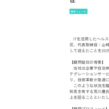
総合ニュース
ITを活用したヘル
区、代表取締役：山崎
して迎えたことを202
【顧問就任の背景】
当社は企業や自治体
テグレーションサー
り、技術革新が急速に
このような状況を踏ま
知見を有する荒川豊
上を図ることといた
【顧問プロフィール