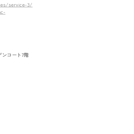
ces/service-3/
ac-
デンコート7階