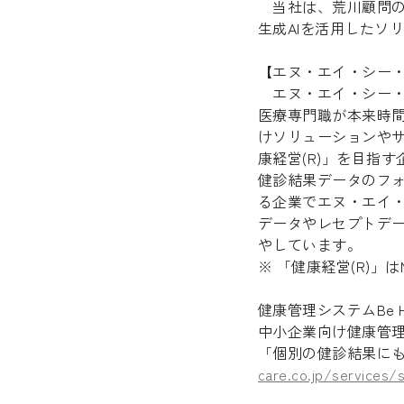
当社は、荒川顧問の学
生成AIを活用したソ
【エヌ・エイ・シー
エヌ・エイ・シー・
医療専門職が本来時
けソリューションや
康経営(R)」を目指す
健診結果データのフォ
る企業でエヌ・エイ
データやレセプトデ
やしています。
※ 「健康経営(R)
健康管理システムBe H
中小企業向け健康管
「個別の健診結果に
care.co.jp/services/