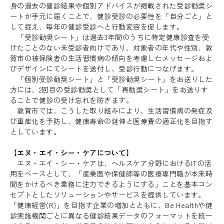
身の過去の健診結果や個別アドバイスが掲載された受診勧奨シ
ートが手元に届くことで、健診受診の必要性を「自分ごと」と
して捉え、毎年の健診受診へと行動変容を促します。
「受診勧奨シート」は過去3年間のうちに特定健康診査を受
けたことのない未受診者向けであり、対象者の年代や性別、敦
賀市の被保険者の生活習慣病の傾向を考慮したメッセージおよ
びデザインにてシートを送付し、受診行動につなげます。
「個別受診勧奨シート」と「受診勧奨シート」をお送りした
方には、2回目の受診勧奨として「再勧奨シート」をお送りす
ることで健診の受け忘れを防ぎます。
敦賀市では、こうした取り組みにより、生活習慣病の発症及
び重症化を予防し、健康寿命の延伸と医療費の適正化を目指す
としています。
【エヌ・エイ・シー・ケアについて】
エヌ・エイ・シー・ケアは、ヘルスケア分野におけるITの活
用をベースとして、「産業医や保健師等の医療専門職が本来時
間をかけるべき業務に注力できるようにする」ことを基本コン
セプトとしたソリューションやサービスを提供しています。
「健康経営(R)」を目指す企業の増加とともに、Be Healthや健
診実施機関ごとに異なる健診結果データのフォーマットを統一