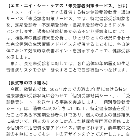
【エヌ・エイ・シー・ケアの「未受診者対策サービス」とは】
エヌ・エイ・シー・ケアの提供する特定健診受診勧奨・通知
サービス「未受診者対策サービス」では、特定健診受診対象者
を、定期受診者・不定期受診者・長期未受診者のようにグルー
ピングします。過去の健診結果がある不定期受診者に対して
は、複数年の健診結果を分析し、ひとりひとりの状況に合わせ
た完全個別の生活習慣アドバイスを提供するとともに、各自治
体において効果的な改善ポイントを提示することで、健診受診
を促します。
また、長期未受診者に対しては、各自治体の年齢層別の生活
習慣病リスクを分析・訴求することで受診行動へつなげます。
【敦賀市の取り組み】
今回、敦賀市では、2023年度までの過去3年間における特定
健康診査の受診状況に合わせて「個別受診勧奨シート」、「受
診勧奨シート」を送付する事業を実施します。「個別受診勧奨
シート」は、過去3年間のうちに1回以上、特定健康診査を受け
たことのある不定期受診者向けであり、個人の過去の健診結果
に基づいて、個人のリスクに対応した糖尿病専門医の監修によ
る個別の生活習慣改善アドバイスが表示されます。前年度の受
診の有無によってもシートのデザインを分けて送付します。自