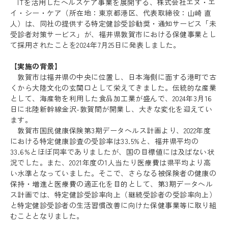
ITを活用したヘルスケア事業を展開する、株式会社エヌ・エ
イ・シー・ケア（所在地：東京都港区、代表取締役：山崎 直
人）は、同社の提供する特定健診受診勧奨・通知サービス「未
受診者対策サービス」が、福井県敦賀市における保健事業とし
て採用されたことを2024年7月25日に発表しました。
【実施の背景】
敦賀市は福井県の中央に位置し、日本海側に面する港町で古
くから大陸文化の玄関口として栄えてきました。伝統的な産業
として、海産物を利用した食品加工業が盛んで、2024年3月16
日に北陸新幹線金沢-敦賀間が開業し、大きな変化を迎えてい
ます。
敦賀市国民健康保険第3期データヘルス計画より、2022年度
における特定健康診査の受診率は33.5%と、福井県平均の
33.6%とほぼ同率でありましたが、国の目標値には及ばない状
況でした。また、2021年度の1人当たり医療費は県平均より高
い水準となっていました。そこで、さらなる被保険者の健康の
保持・増進と医療費の適正化を目的として、第3期データヘル
ス計画では、特定健診受診率向上（継続受診者の受診率向上）
と特定健診受診者の生活習慣改善に向けた保健事業等に取り組
むこととなりました。