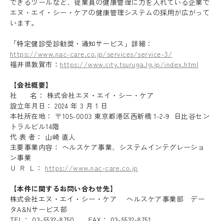
できるツールなど、従業員の健康管理に力を入れている企業で
エヌ・エイ・シー・ケアの健康管理システムの採用が広がって
います。
「特定健診受診勧奨・通知サービス」詳細：
https://www.nac-care.co.jp/services/service-3/
福井県敦賀市：
https://www.city.tsuruga.lg.jp/index.html
【会社概要】
社 名： 株式会社エヌ・エイ・シー・ケア
設立年月日： 2024 年 3 月 1 日
本社所在地： 〒105-0003 東京都港区西新橋 1-2-9 日比谷セン
トラルビル14階
代 表 者： 山崎 直人
主要事業内容： ヘルスケア事業、システムインテグレーショ
ン事業
Recruit
Ｕ Ｒ Ｌ：
https://www.nac-care.co.jp
Blog
【本件に関するお問い合わせ先】
株式会社エヌ・エイ・シー・ケア ヘルスケア事業部 デー
News release
タA&Nサービス部
TEL： 03-5532-8750 FAX： 03-5532-8751