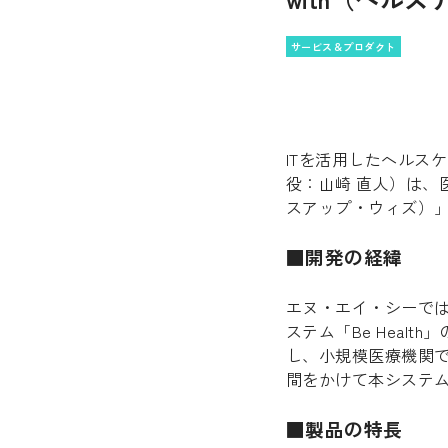
サービス＆プロダクト
ITを活用したヘルス
役：山崎 直人）は、医
スアップ・ウィズ）」
■開発の経緯
エヌ・エイ・シーでは
ステム「Be Hea
し、小規模医療機関
間をかけて本システ
■製品の特長