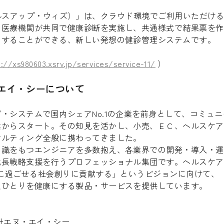
ith（ヘルスアップ・ウィズ）」は、クラウド環境でご利用いただ
の医療機関が共同で健康診断を実施し、共通様式で結果票を作
りすることができる、新しい発想の健診管理システムです。
s://xs980603.xsrv.jp/services/service-11/
）
エイ・シーについて
・システムで国内シェアNo.1の企業を前身として、コミュ
業からスタート。その知見を活かし、小売、ＥＣ、ヘルスケア
サルティング全般に携わってきました。
知識をもつエンジニアを多数抱え、各業界での開発・導入・運
成長戦略支援を行うプロフェッショナル集団です。ヘルスケア
康に過ごせる社会創りに貢献する」というビジョンに向けて、「
人ひとりを健康にする製品・サービスを提供しています。
エヌ・エイ・シー