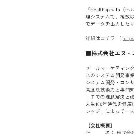
「Healthup w
理システムで、複数
でデータを出力した
詳細はコチラ （
http
■株式会社エヌ・
メールマーケティング
スのシステム開発事
システム開発・コン
高度な技術力と専門
ＩＴでの課題解決と
人生100年時代を健
レッジ」によって一
【会社概要】
社 名： 株式会社