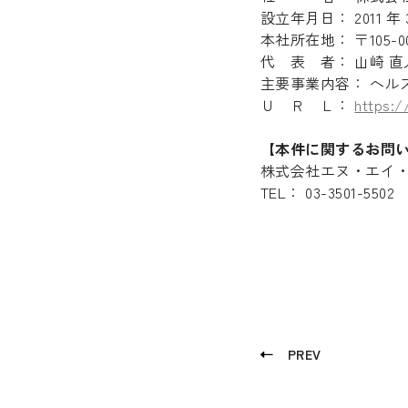
設立年月日： 2011 年 3
本社所在地： 〒105-0
代 表 者： 山崎 直
主要事業内容： ヘル
Ｕ Ｒ Ｌ：
https:/
【本件に関するお問
株式会社エヌ・エイ
Recruit
TEL： 03-3501-5502
Blog
News release
Contact
Privacy policy
PREV
Security Policy