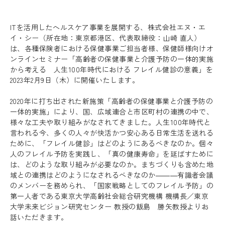
ITを活用したヘルスケア事業を展開する、株式会社エヌ・エ
イ・シー（所在地：東京都港区、代表取締役：山崎 直人）
は、各種保険者における保健事業ご担当者様、保健師様向けオ
ンラインセミナー「高齢者の保健事業と介護予防の一体的実施
から考える 人生100年時代における フレイル健診の意義」を
2023年2月9日（木）に開催いたします。
2020年に打ち出された新施策「高齢者の保健事業と介護予防の
一体的実施」により、国、広域連合と市区町村の連携の中で、
様々な工夫や取り組みがなされてきました。人生100年時代と
言われる今、多くの人々が快活かつ安心ある日常生活を送れる
ために、「フレイル健診」はどのようにあるべきなのか。個々
人のフレイル予防を実践し、「真の健康寿命」を延ばすために
は、どのような取り組みが必要なのか。まちづくりも含めた地
域との連携はどのようになされるべきなのか―――有識者会議
のメンバーを務められ、「国家戦略としてのフレイル予防」の
第一人者である東京大学高齢社会総合研究機構 機構長／東京
大学未来ビジョン研究センター 教授の飯島 勝矢教授よりお
話いただきます。