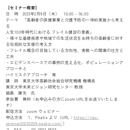
【セミナー概要】
日 時 2023年2月9日（木） 15:00 – 16:30
テーマ 「高齢者の保健事業と介護予防の一体的実施から考え
る
人生100年時代における フレイル健診の意義」
・様々な基礎疾患や地域での生活状況をお持ちの高齢者に対す
る包括的な支援の考え方
・フレイル概念の目指している方向性、実務への関連の仕方と
工夫
・エビデンスベースでの事例の見える化、ポピュレーションア
プローチと
ハイリスクアプローチ 等
講 師 東京大学高齢社会総合研究機構 機構長
東京大学未来ビジョン研究センター 教授
飯島 勝矢 氏
参加費 無料（お申込みの方にzoom URLをお送りいたしま
す）
配信方法 zoom ウェビナー
申込方法 １．Peatix より（URL：
https://nac-
seminar20230209.peatix.com/
）
２．FAX 03-3501-5503