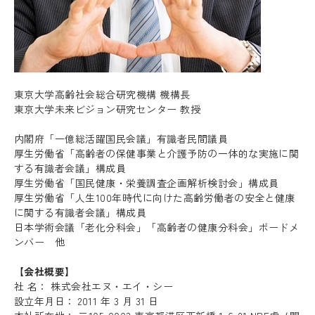
東京大学高齢社会総合研究機構 機構長
東京大学未来ビジョン研究センター 教授
内閣府「一億総活躍国民会議」有識者民間議員
厚生労働省「高齢者の保健事業と介護予防の一体的な実施に関
する有識者会議」構成員
厚生労働省「国民健康・栄養調査企画解析検討会」構成員
厚生労働省「人生100年時代に向けた高齢労働者の安全と健康
に関する有識者会議」構成員
日本学術会議「老化分科会」「高齢者の健康分科会」ボードメ
ンバー 他
【会社概要】
社 名： 株式会社エヌ・エイ・シー
設立年月日： 2011 年 3 月 31 日
Recruit