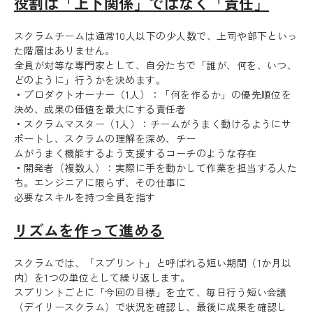
役割は「上下関係」ではなく「責任」
スクラムチームは通常10人以下の少人数で、上司や部下といっ
た階層はありません。
全員が対等な専門家として、自分たちで「誰が、何を、いつ、
どのように」行うかを決めます。
・
プロダクトオーナー（1人）：「何を作るか」の優先順位を
決め、成果の価値を最大にする責任者
・
スクラムマスター（1人）：チームがうまく動けるようにサ
ポートし、スクラムの理解を深め、チー
ムがうまく機能するよう支援するコーチのような存在
・
開発者（複数人）：実際に手を動かして作業を担当する人た
ち。エンジニアに限らず、その仕事に
必要なスキルを持つ全員を指す
リズムを作って進める
スクラムでは、「スプリント」と呼ばれる短い期間（1か月以
内）を1つの単位として繰り返します。
スプリントごとに「今回の目標」を立て、毎日行う短い会議
（デイリースクラム）で状況を確認し、最後に成果を確認し