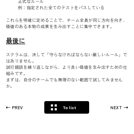
正式なルール
例：指定された全てのテストをパスしている
これらを明確に定めることで、チーム全員が同じ方向を向き、
価値のある本物の成果を生み出すことに集中できます。
最後に
Recruit
スクラムは、決して「守らなければならない厳しいルール」で
はありません。
Blog
試行錯誤を繰り返しながら、より良い価値を生み出すための仕
組みです。
News release
まずは、自分のチームでも無理のない範囲で試してみません
か。
Contact
Privacy policy
PREV
NEXT
To list
Security Policy