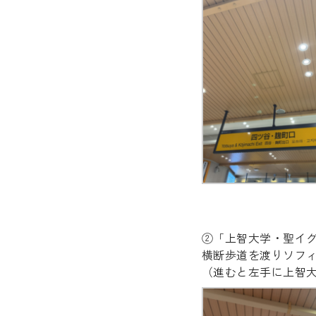
②「上智大学・聖イ
横断歩道を渡りソフ
（進むと左手に上智