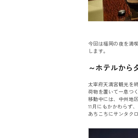
今回は福岡の夜を満
します。
～ホテルから
太宰府天満宮観光を
荷物を置いて一息つ
移動中には、中州地
11月にもかかわらず
あちこちにサンタク