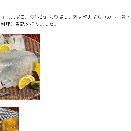
呼子（よぶこ）のいか』も登場し、刺身や天ぷら（カレー味・
な料理に舌鼓を打ちました。