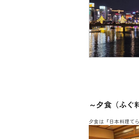
～夕食（ふぐ
夕食は『日本料理て