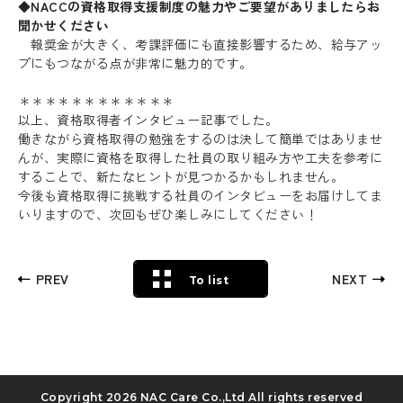
◆NACCの資格取得支援制度の魅力やご要望がありましたらお
聞かせください
報奨金が大きく、考課評価にも直接影響するため、給与アッ
プにもつながる点が非常に魅力的です。
＊＊＊＊＊＊＊＊＊＊＊＊
Recruit
以上、資格取得者インタビュー記事でした。
働きながら資格取得の勉強をするのは決して簡単ではありませ
Blog
んが、実際に資格を取得した社員の取り組み方や工夫を参考に
することで、新たなヒントが見つかるかもしれません。
News release
今後も資格取得に挑戦する社員のインタビューをお届けしてま
いりますので、次回もぜひ楽しみにしてください！
Contact
Privacy policy
PREV
NEXT
To list
Security Policy
Copyright
2026 NAC Care Co.,Ltd All rights reserved