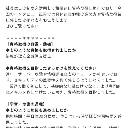
社員はこの制度を活用して積極的に資格取得に励んでおり、今
回のインタビュー記事では具体的な勉強の進め方や資格取得後
に感じた変化などをお伝えします。
ぜひご覧ください！
＊＊＊＊＊＊＊＊＊＊＊＊
【資格取得の背景・動機】
◆どのような資格を取得されましたか
情報処理安全確保支援士
◆資格取得を目指したきっかけを教えてください
近年、サーバー攻撃や情報漏洩などのニュースが相次いでお
り、セキュリティの重要性を強く感じるようになりました。
IT業界で働く者として、基礎的な知識だけでなく、より専門的
なスキルを身につけたいと考え、資格取得を目指しました。
【学習・準備の過程】
◆どのように勉強を進めましたか
勉強時間：平日は30分程度、休日は1〜3時間ほど学習時間を確
保しました。
勉強方法：参考書や過去問題集、学習アプリを活用し、隙間時