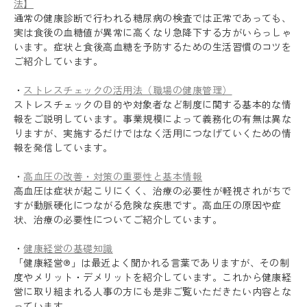
法】
通常の健康診断で行われる糖尿病の検査では正常であっても、
実は食後の血糖値が異常に高くなり急降下する方がいらっしゃ
います。症状と食後高血糖を予防するための生活習慣のコツを
ご紹介しています。
・
ストレスチェックの活用法（職場の健康管理）
ストレスチェックの目的や対象者など制度に関する基本的な情
報をご説明しています。事業規模によって義務化の有無は異な
りますが、実施するだけではなく活用につなげていくための情
報を発信しています。
・
高血圧の改善・対策の重要性と基本情報
高血圧は症状が起こりにくく、治療の必要性が軽視されがちで
すが動脈硬化につながる危険な疾患です。高血圧の原因や症
状、治療の必要性についてご紹介しています。
・
健康経営の基礎知識
「健康経営®」は最近よく聞かれる言葉でありますが、その制
度やメリット・デメリットを紹介しています。これから健康経
Recruit
営に取り組まれる人事の方にも是非ご覧いただきたい内容とな
っています。